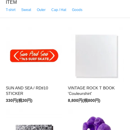
ITEM
T-shirt
Sweat
Outer
Cap / Hat
Goods
SUN AND SEA / RD♯10
VINTAGE ROCK T BOOK
STICKER
'Couleurshirt'
330円(税30円)
8,800円(税800円)