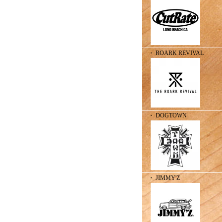
・ ROARK REVIVAL
・ DOGTOWN
・ JIMMY'Z