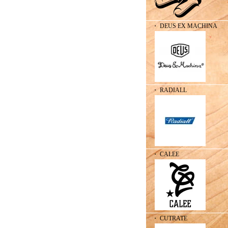
・ DEUS EX MACHINA
・ RADIALL
・ CALEE
・ CUTRATE