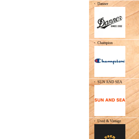
・ Danner
・ Champion
・ SUN AND SEA
・ Used & Vintage