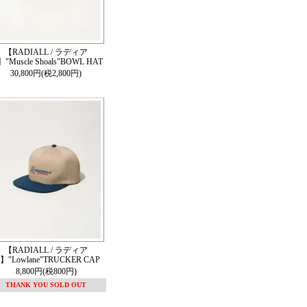
【RADIALL / ラディア
"Muscle Shoals"BOWL HAT
30,800円(税2,800円)
【RADIALL / ラディア
】"Lowlane"TRUCKER CAP
8,800円(税800円)
THANK YOU SOLD OUT