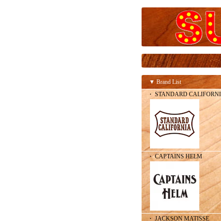
▼ Brand List
・ STANDARD CALIFORN
・ CAPTAINS HELM
・ JACKSON MATISSE