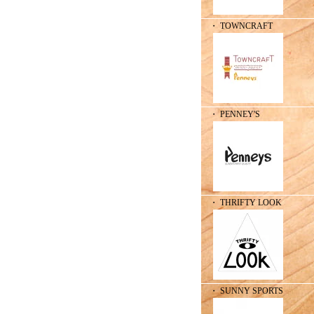
・ TOWNCRAFT
・ PENNEY'S
・ THRIFTY LOOK
・ SUNNY SPORTS