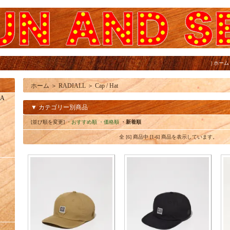
|
ホーム
ホーム
＞
RADIALL
＞
Cap / Hat
IA
▼ カテゴリー別商品
[並び順を変更]
・おすすめ順
・価格順
・新着順
全 [6] 商品中 [1-6] 商品を表示しています。