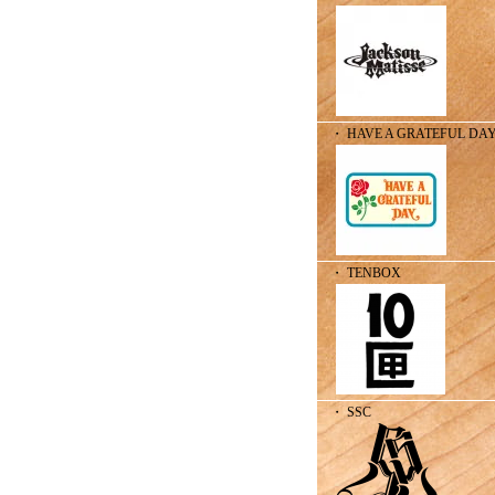
・ HAVE A GRATEFUL DA
・ TENBOX
・ SSC