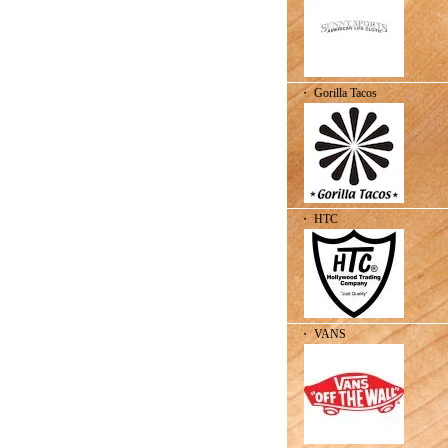
・ Gorilla Tacos
・ HTC
・ VANS