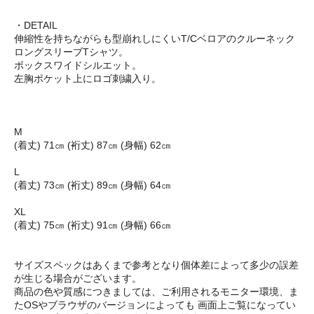
・DETAIL
伸縮性を持ちながらも型崩れしにくいT/Cベロアのクルーネック
ロングスリーブTシャツ。
ボックスワイドシルエット。
左胸ポケット上にロゴ刺繍入り。
M
(着丈) 71㎝ (裄丈) 87㎝ (身幅) 62㎝
L
(着丈) 73㎝ (裄丈) 89㎝ (身幅) 64㎝
XL
(着丈) 75㎝ (裄丈) 91㎝ (身幅) 66㎝
サイズスペックはあくまで参考となり個体差によって多少の誤差
が生じる場合がございます。
商品の色や質感につきましては、ご利用されるモニター環境、ま
たOSやブラウザのバージョンによっても 画面上ご覧になってい