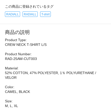
この商品に登録されているタグ
RADIALL
RADIALL
T-shirt
商品の説明
Product Type:
CREW NECK T-SHIRT L/S
Product Number:
RAD-25AW-CUT003
Material:
52% COTTON, 47% POLYESTER, 1％ POLYURETHANE /
VELOR
Color:
CAMEL, BLACK
Size:
M, L, XL