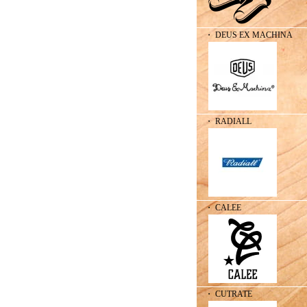
・ DEUS EX MACHINA
・ RADIALL
・ CALEE
・ CUTRATE