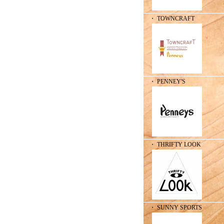
・ TOWNCRAFT
・ PENNEY'S
・ THRIFTY LOOK
・ SUNNY SPORTS