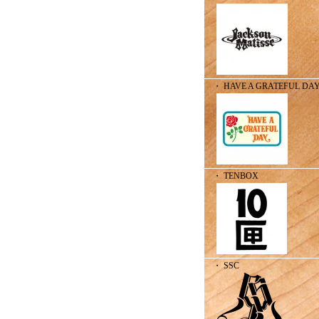
・ HAVE A GRATEFUL DA
・ TENBOX
・ SSC