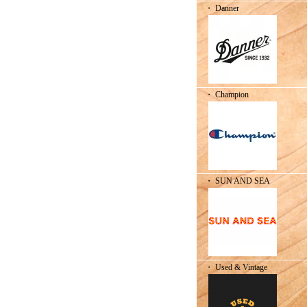
・ Danner
・ Champion
・ SUN AND SEA
・ Used & Vintage