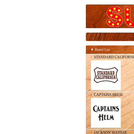
▼ Brand List
・ STANDARD CALIFORN
・ CAPTAINS HELM
・ JACKSON MATISSE