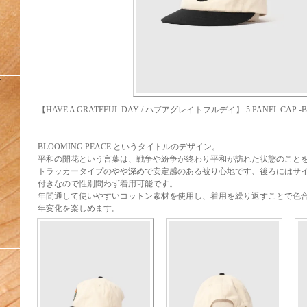
Y
【HAVE A GRATEFUL DAY / ハブアグレイトフルデイ】 5 PANEL CAP -B
BLOOMING PEACE というタイトルのデザイン。
平和の開花という言葉は、戦争や紛争が終わり平和が訪れた状態のこと
トラッカータイプのやや深めで安定感のある被り心地です、後ろにはサ
付きなので性別問わず着用可能です。
年間通して使いやすいコットン素材を使用し、着用を繰り返すことで色
年変化を楽しめます。