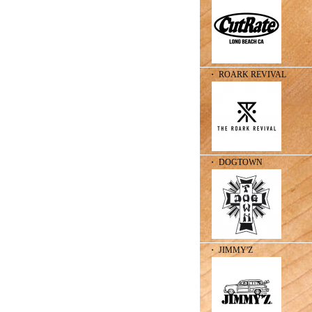
・ ROARK REVIVAL
・ DOGTOWN
・ JIMMY'Z