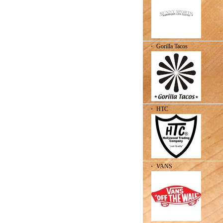
・ Gorilla Tacos
・ HTC
・ VANS