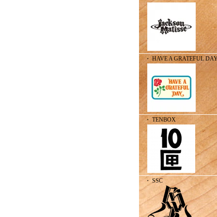
・ HAVE A GRATEFUL DA
・ TENBOX
・ SSC