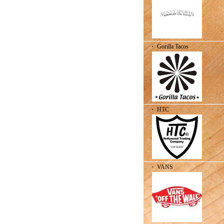
・ Gorilla Tacos
・ HTC
・ VANS