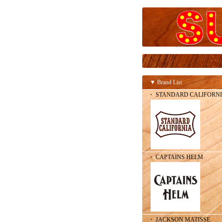
▼ Brand List
・ STANDARD CALIFORN
・ CAPTAINS HELM
・ JACKSON MATISSE