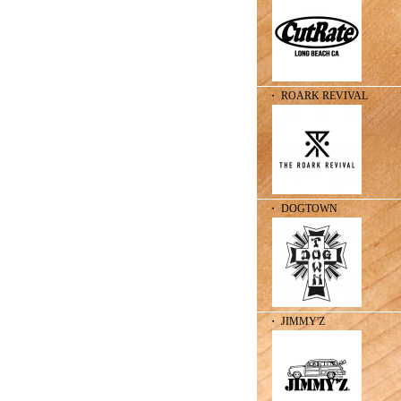
・ ROARK REVIVAL
・ DOGTOWN
・ JIMMY'Z