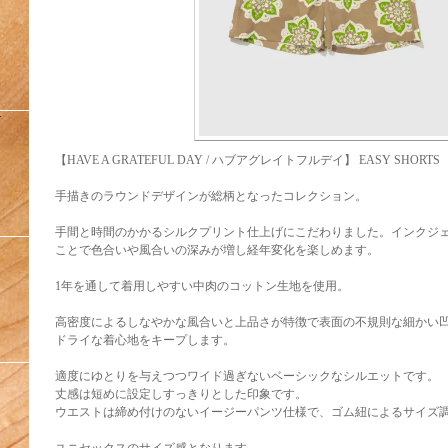
Y
【HAVE A GRATEFUL DAY / ハブアグレイトフルデイ】 EASY SHORTS
手描きのラウンドデザインが総柄となったコレクション。
手間と時間のかかるシルクプリント仕上げにこだわりました。インクジ
ことで色合いや風合いの深みが増し経年変化を楽しめます。
1年を通して着用しやすい中肉のコットン生地を使用。
高密度によるしなやかな風合いと上品さが特徴で表面の不規則な細かい
ドライな着心地をキープします。
適度にゆとりを与えつつワイド過ぎないベーシックなシルエットです。
丈感は短めに設定しすっきりとした印象です。
ウエストは締め付けのないイージーパンツ仕様で、ゴム紐によるサイズ