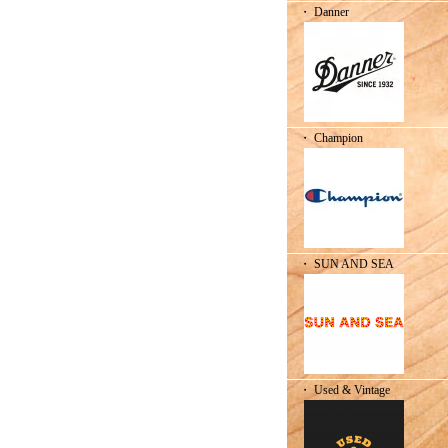
・ Danner
・ Champion
・ SUN AND SEA
・ Used & Vintage