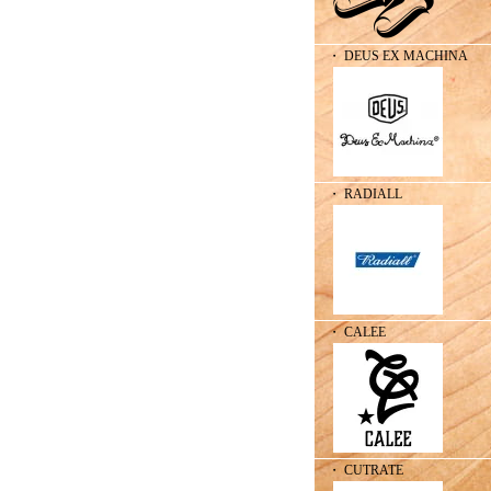
・ DEUS EX MACHINA
・ RADIALL
・ CALEE
・ CUTRATE