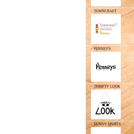
・ TOWNCRAFT
・ PENNEY'S
・ THRIFTY LOOK
・ SUNNY SPORTS