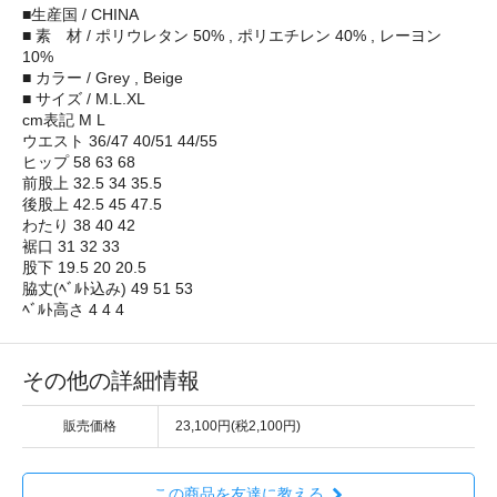
■生産国 / CHINA
■ 素 材 / ポリウレタン 50% , ポリエチレン 40% , レーヨン
10%
■ カラー / Grey , Beige
■ サイズ / M.L.XL
cm表記 M L
ウエスト 36/47 40/51 44/55
ヒップ 58 63 68
前股上 32.5 34 35.5
後股上 42.5 45 47.5
わたり 38 40 42
裾口 31 32 33
股下 19.5 20 20.5
脇丈(ﾍﾞﾙﾄ込み) 49 51 53
ﾍﾞﾙﾄ高さ 4 4 4
その他の詳細情報
販売価格
23,100円(税2,100円)
この商品を友達に教える