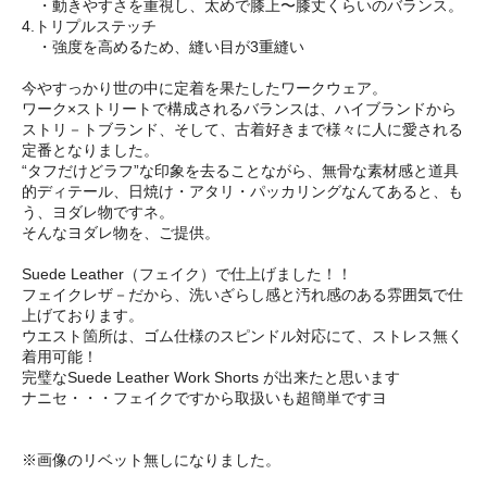
・動きやすさを重視し、太めで膝上〜膝丈くらいのバランス。
4.トリプルステッチ
・強度を高めるため、縫い目が3重縫い
今やすっかり世の中に定着を果たしたワークウェア。
ワーク×ストリートで構成されるバランスは、ハイブランドから
ストリ－トブランド、そして、古着好きまで様々に人に愛される
定番となりました。
“タフだけどラフ”な印象を去ることながら、無骨な素材感と道具
的ディテール、日焼け・アタリ・パッカリングなんてあると、も
う、ヨダレ物ですネ。
そんなヨダレ物を、ご提供。
Suede Leather（フェイク）で仕上げました！！
フェイクレザ－だから、洗いざらし感と汚れ感のある雰囲気で仕
上げております。
ウエスト箇所は、ゴム仕様のスピンドル対応にて、ストレス無く
着用可能！
完璧なSuede Leather Work Shorts が出来たと思います
ナニセ・・・フェイクですから取扱いも超簡単ですヨ
※画像のリベット無しになりました。