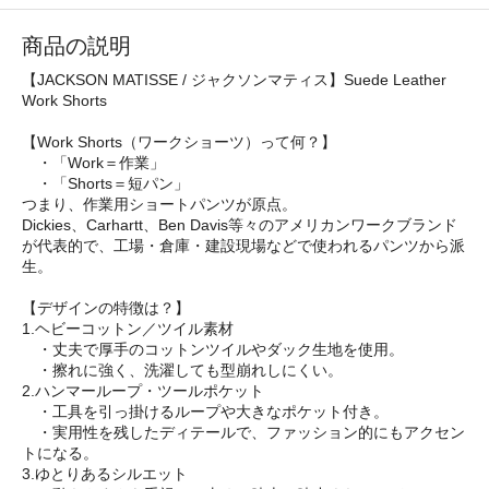
商品の説明
【JACKSON MATISSE / ジャクソンマティス】Suede Leather
Work Shorts
【Work Shorts（ワークショーツ）って何？】
・「Work＝作業」
・「Shorts＝短パン」
つまり、作業用ショートパンツが原点。
Dickies、Carhartt、Ben Davis等々のアメリカンワークブランド
が代表的で、工場・倉庫・建設現場などで使われるパンツから派
生。
【デザインの特徴は？】
1.ヘビーコットン／ツイル素材
・丈夫で厚手のコットンツイルやダック生地を使用。
・擦れに強く、洗濯しても型崩れしにくい。
2.ハンマーループ・ツールポケット
・工具を引っ掛けるループや大きなポケット付き。
・実用性を残したディテールで、ファッション的にもアクセン
トになる。
3.ゆとりあるシルエット