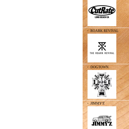
・ ROARK REVIVAL
・ DOGTOWN
・ JIMMY'Z