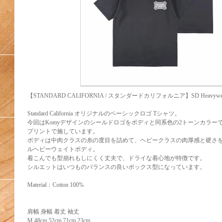
Y
【STANDARD CALIFORNIA / スタンダードカリフォルニア】SD Heavyweight Ba
Standard California オリジナルのベーシックロゴ Tシャツ。
今回はKomyデザインのシールドロゴをボディと同系色の2トーンカラー
プリントで施しています。
ボディは中肉クラスの糸の度目を詰めて、ヘビークラスの肉厚感と硬さ
ルヘビーウェイトボディ。
着こんでも型崩れもしにくく丈夫で、ドライな着心地が特徴です。
シルエットはいつものバランスの良いボックス型になっています。
Material：Cotton 100%
肩幅 身幅 着丈 袖丈
M 48cm 52cm 71cm 23cm