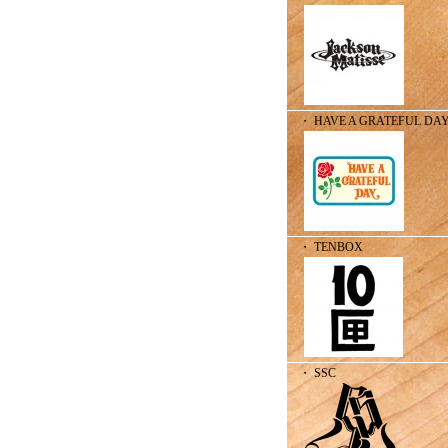
・ HAVE A GRATEFUL DA
・ TENBOX
・ SSC