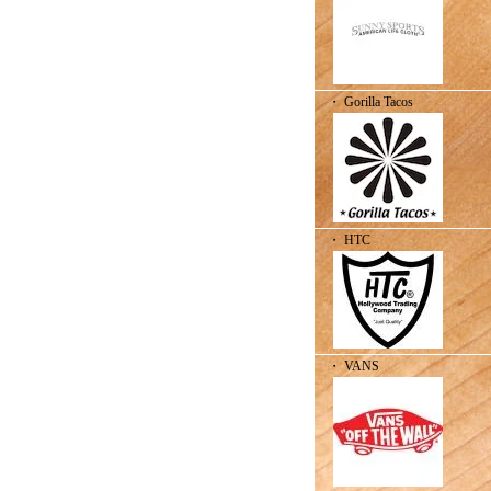
・ Gorilla Tacos
・ HTC
・ VANS