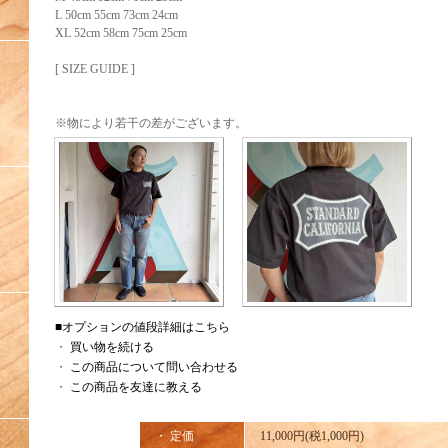
L 50cm 55cm 73cm 24cm
XL 52cm 58cm 75cm 25cm
[ SIZE GUIDE ]
※物により若干の差がございます。
■オプションの値段詳細はこちら
・
買い物を続ける
・
この商品について問い合わせる
・
この商品を友達に教える
・ 定価
11,000円(税1,000円)