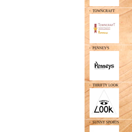
・ TOWNCRAFT
・ PENNEY'S
・ THRIFTY LOOK
・ SUNNY SPORTS