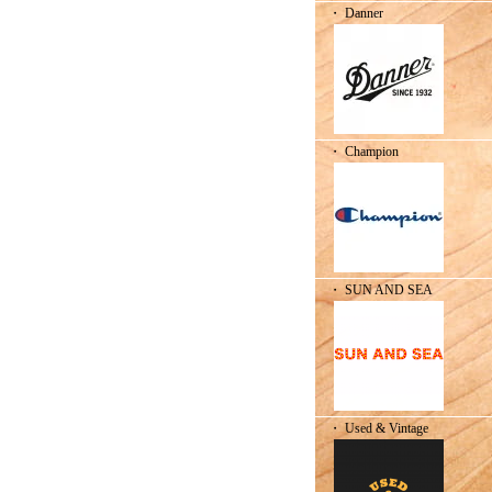
・ Danner
・ Champion
・ SUN AND SEA
・ Used & Vintage