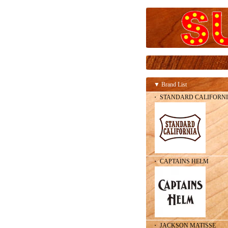
▼ Brand List
・ STANDARD CALIFORN
・ CAPTAINS HELM
・ JACKSON MATISSE