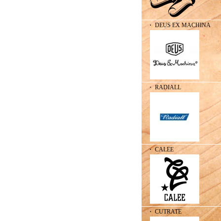
・ DEUS EX MACHINA
・ RADIALL
・ CALEE
・ CUTRATE