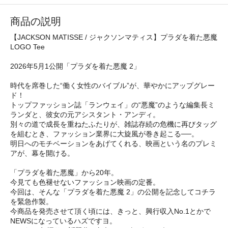
商品の説明
【JACKSON MATISSE / ジャクソンマティス】プラダを着た悪魔
LOGO Tee
2026年5月1公開「プラダを着た悪魔 2」
時代を席巻した“働く女性のバイブル”が、華やかにアップグレー
ド！
トップファッション誌「ランウェイ」の“悪魔”のような編集長ミ
ランダと、彼女の元アシスタント・アンディ。
別々の道で成長を重ねたふたりが、雑誌存続の危機に再びタッグ
を組むとき、ファッション業界に大旋風が巻き起こる──。
明日へのモチベーションをあげてくれる、映画という名のプレミ
アが、幕を開ける。
「プラダを着た悪魔」から20年。
今見ても色褪せないファッション映画の定番。
今回は、そんな「プラダを着た悪魔 2」の公開を記念してコチラ
を緊急作製。
今商品を発売させて頂く頃には、きっと、興行収入No.1とかで
NEWSになっているハズですヨ。