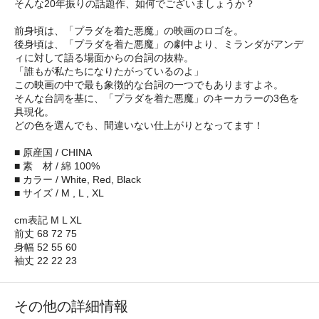
そんな20年振りの話題作、如何でございましょうか？
前身頃は、「プラダを着た悪魔」の映画のロゴを。
後身頃は、「プラダを着た悪魔」の劇中より、ミランダがアンデ
ィに対して語る場面からの台詞の抜粋。
「誰もが私たちになりたがっているのよ」
この映画の中で最も象徴的な台詞の一つでもありますよネ。
そんな台詞を基に、「プラダを着た悪魔」のキーカラーの3色を
具現化。
どの色を選んでも、間違いない仕上がりとなってます！
■ 原産国 / CHINA
■ 素 材 / 綿 100%
■ カラー / White, Red, Black
■ サイズ / M , L , XL
cm表記 M L XL
前丈 68 72 75
身幅 52 55 60
袖丈 22 22 23
その他の詳細情報